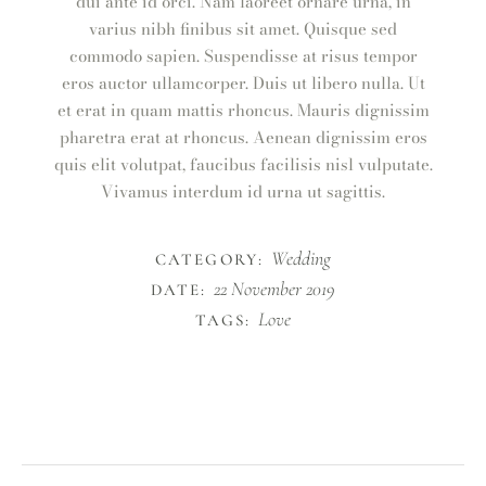
dui ante id orci. Nam laoreet ornare urna, in
varius nibh finibus sit amet. Quisque sed
commodo sapien. Suspendisse at risus tempor
eros auctor ullamcorper. Duis ut libero nulla. Ut
et erat in quam mattis rhoncus. Mauris dignissim
pharetra erat at rhoncus. Aenean dignissim eros
quis elit volutpat, faucibus facilisis nisl vulputate.
Vivamus interdum id urna ut sagittis.
Wedding
CATEGORY:
22 November 2019
DATE:
Love
TAGS: