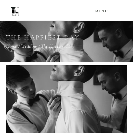
MENU
THE HAPPIEST DAY
Home
/
Wedding
/
The Happiest Day