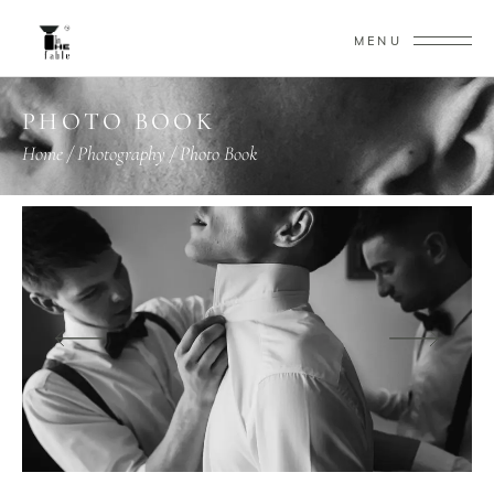
MENU
PHOTO BOOK
Home
/
Photography
/
Photo Book