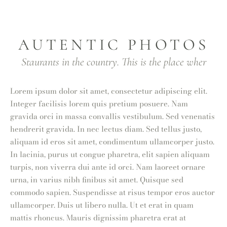
AUTENTIC PHOTOS
Staurants in the country. This is the place wher
Lorem ipsum dolor sit amet, consectetur adipiscing elit.
Integer facilisis lorem quis pretium posuere. Nam
gravida orci in massa convallis vestibulum. Sed venenatis
hendrerit gravida. In nec lectus diam. Sed tellus justo,
aliquam id eros sit amet, condimentum ullamcorper justo.
In lacinia, purus ut congue pharetra, elit sapien aliquam
turpis, non viverra dui ante id orci. Nam laoreet ornare
urna, in varius nibh finibus sit amet. Quisque sed
commodo sapien. Suspendisse at risus tempor eros auctor
ullamcorper. Duis ut libero nulla. Ut et erat in quam
mattis rhoncus. Mauris dignissim pharetra erat at