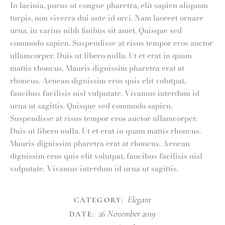
In lacinia, purus ut congue pharetra, elit sapien aliquam
turpis, non viverra dui ante id orci. Nam laoreet ornare
urna, in varius nibh finibus sit amet. Quisque sed
commodo sapien. Suspendisse at risus tempor eros auctor
ullamcorper. Duis ut libero nulla. Ut et erat in quam
mattis rhoncus. Mauris dignissim pharetra erat at
rhoncus. Aenean dignissim eros quis elit volutpat,
faucibus facilisis nisl vulputate. Vivamus interdum id
urna ut sagittis. Quisque sed commodo sapien.
Suspendisse at risus tempor eros auctor ullamcorper.
Duis ut libero nulla. Ut et erat in quam mattis rhoncus.
Mauris dignissim pharetra erat at rhoncus. Aenean
dignissim eros quis elit volutpat, faucibus facilisis nisl
vulputate. Vivamus interdum id urna ut sagittis.
Elegant
CATEGORY:
26 November 2019
DATE: