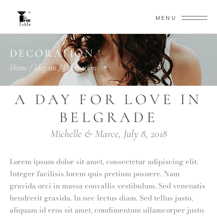
MENU
DECORATION
Home
/
Elegant
/
Decoration
A DAY FOR LOVE IN
BELGRADE
Michelle & Marce, July 8, 2018
Lorem ipsum dolor sit amet, consectetur adipiscing elit.
Integer facilisis lorem quis pretium posuere. Nam
gravida orci in massa convallis vestibulum. Sed venenatis
hendrerit gravida. In nec lectus diam. Sed tellus justo,
aliquam id eros sit amet, condimentum ullamcorper justo.